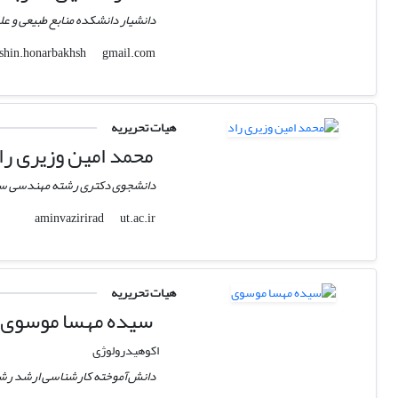
دانشیار دانشکده منابع طبیعی و ع
gmail.com
afshin.honarbakhsh
هیات تحریریه
محمد امین وزیری را
دانشجوی دکتری رشته مهندسی سیستم
ut.ac.ir
aminvazirirad
هیات تحریریه
سیده مهسا موسوی
اکوهیدرولوژی
دانش‌آموخته کارشناسی ‌ارشد رشت