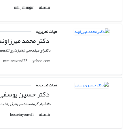
ut.ac.ir
mh.jahangir
هیات تحریریه
دکتر محمد میرزاوند
دکترای مهندسی آبخیزداری (تخص
yahoo.com
mmirzavand23
هیات تحریریه
دکتر حسین یوسفی
دانشیار گروه مهندسی انرژی های ن
ut.ac.ir
hosseinyousefi