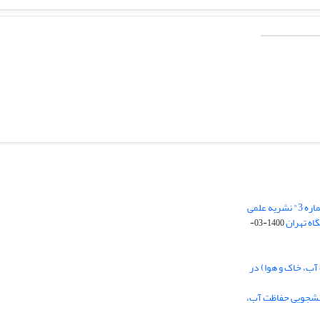
اطلاعیه پذیرش مقالات در "دوره 2 - شماره 3" نشریه علمی
اه تهران
1400-03-
ب، خاک و هوا) در
انشجویی حفاظت آب،