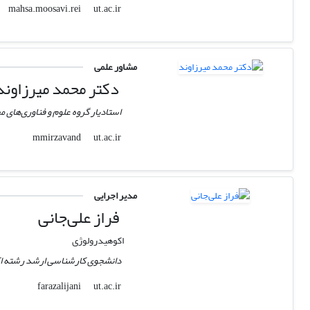
ut.ac.ir
mahsa.moosavi.rei
مشاور علمی
دکتر محمد میرزاوند
استادیار گروه علوم و فناوری‌های 
ut.ac.ir
mmirzavand
مدیر اجرایی
فراز علی‌جانی
اکوهیدرولوژی
دانشجوی کارشناسی ‌ارشد رشته اک
ut.ac.ir
farazalijani