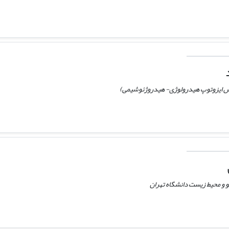
ص ایزوتوپ هیدرولوژی- هیدروژئوشیمی)
و و محیط زیست دانشگاه تهران