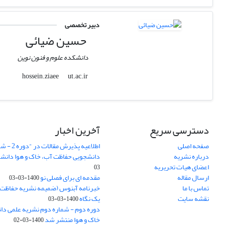
دبیر تخصصی
حسین ضیائی
دانشکده علوم و فنون نوین
ut.ac.ir
hossein.ziaee
دسترسی سریع
آخرین اخبار
صفحه اصلی
درباره نشریه
دانشجویی حفاظت آب، خاک و هوا دانشگ
اعضای هیات تحریریه
03
ارسال مقاله
مقدمه ای برای فصلی نو
1400-03-03
تماس با ما
خبرنامه آبنوس (ضمیمه نشریه حفاظت آ
نقشه سایت
یک نگاه
1400-03-03
دوره دوم - شماره دوم نشریه علمی د
خاک و هوا منتشر شد
1400-03-02